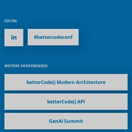
SOCIAL
#bettercodeconf
WEITERE KONFERENZEN
betterCode() Modern Architecture
betterCode() API
GenAI Summit