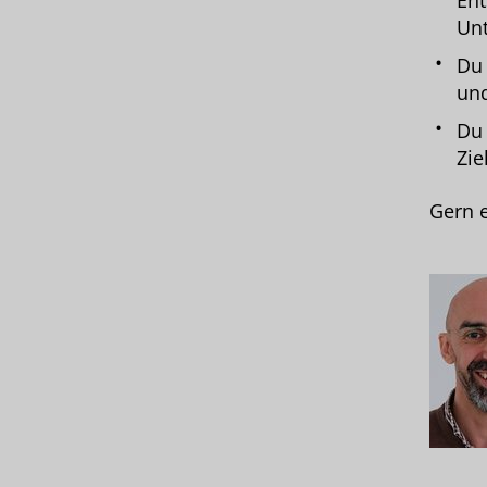
Ent
Un
Du 
und
Du 
Zie
Gern e