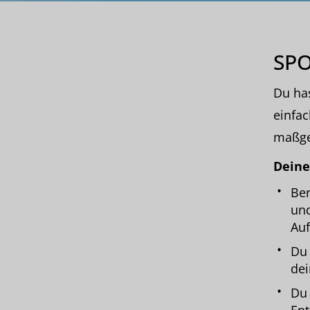
SP
Du has
einfac
maßge
Deine
Ber
und
Auf
Du 
dei
Du 