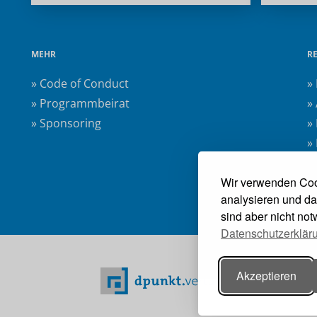
MEHR
R
» Code of Conduct
»
» Programmbeirat
»
» Sponsoring
»
»
»
Wir verwenden Coo
analysieren und da
sind aber nicht no
Datenschutzerklär
Akzeptieren