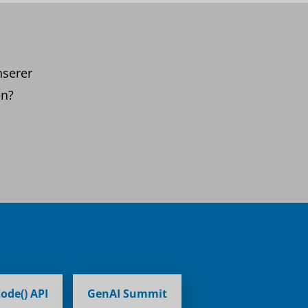
nserer
en?
ode() API
GenAI Summit