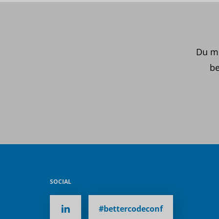
Du mö
be
SOCIAL
#bettercodeconf