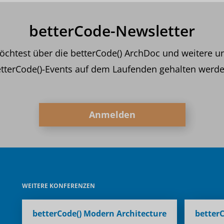
betterCode-Newsletter
chtest über die betterCode() ArchDoc und weitere u
tterCode()-Events auf dem Laufenden gehalten werd
Anmelden
WEITERE KONFERENZEN
betterCode() Modern Architecture
betterC