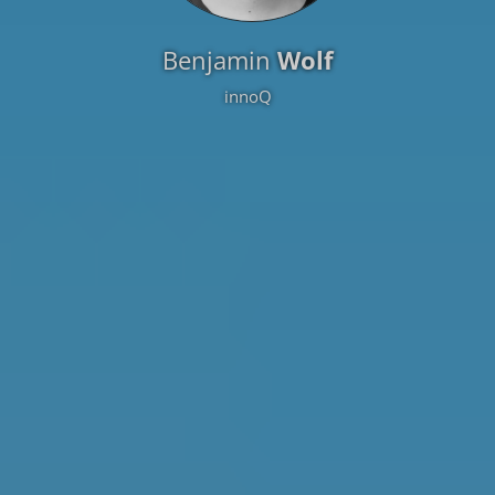
Benjamin
Wolf
innoQ