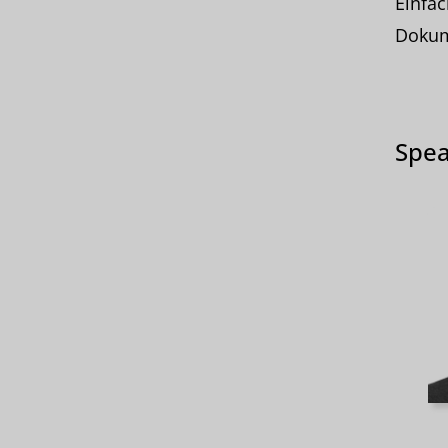
Einfa
Dokume
Spea