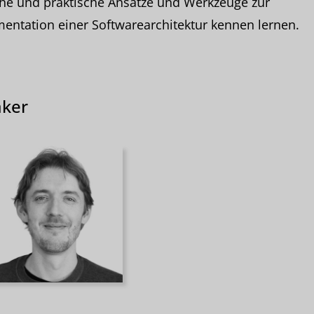
che und praktische Ansätze und Werkzeuge zur
ntation einer Softwarearchitektur kennen lernen.
ker