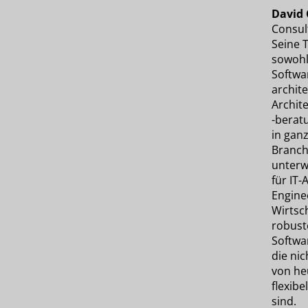
David 
Consul
Seine 
sowohl
Softwa
archite
Archite
-berat
in gan
Branch
unterw
für IT-
Engine
Wirtsc
robust
Softwa
die ni
von he
flexibe
sind.