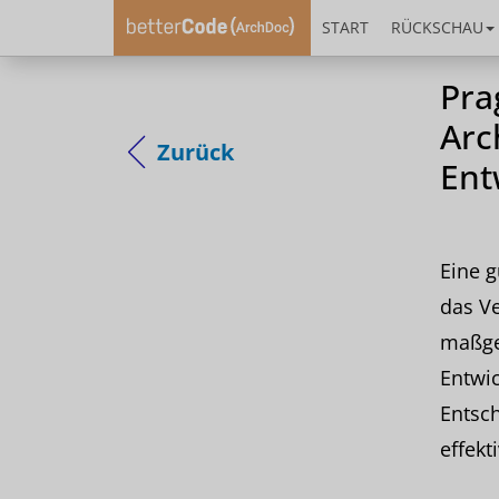
START
RÜCKSCHAU
Pra
Arc
Zurück
Ent
Eine g
das Ve
maßge
Entwic
Entsc
effekt