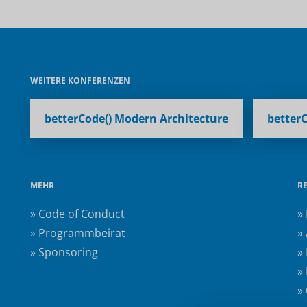
WEITERE KONFERENZEN
betterCode() Modern Architecture
betterC
MEHR
R
» Code of Conduct
»
» Programmbeirat
»
» Sponsoring
»
»
»