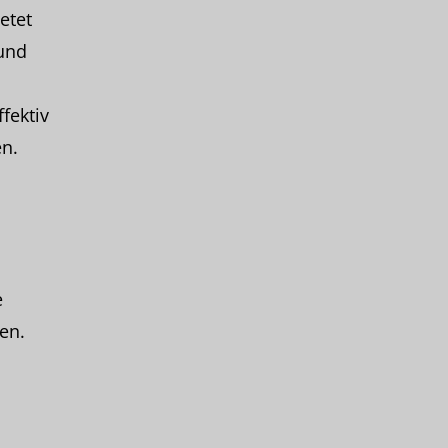
etet
 und
fektiv
n.
e
en.