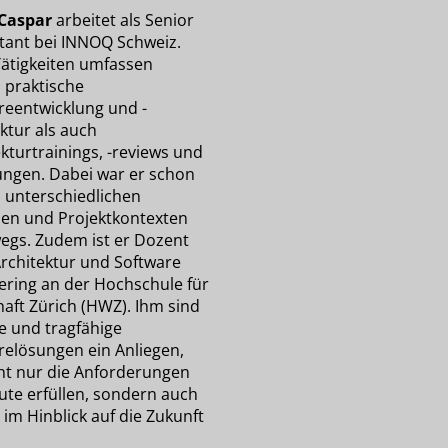
Caspar
arbeitet als Senior
tant bei INNOQ Schweiz.
Tätigkeiten umfassen
 praktische
reentwicklung und -
ktur als auch
kturtrainings, -reviews und
ungen. Dabei war er schon
z unterschiedlichen
en und Projektkontexten
egs. Zudem ist er Dozent
Architektur und Software
ering an der Hochschule für
haft Zürich (HWZ). Ihm sind
e und tragfähige
relösungen ein Anliegen,
cht nur die Anforderungen
ute erfüllen, sondern auch
l im Hinblick auf die Zukunft