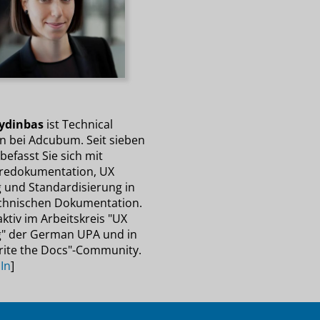
ydinbas
ist Technical
in bei Adcubum. Seit sieben
befasst Sie sich mit
redokumentation, UX
g und Standardisierung in
chnischen Dokumentation.
 aktiv im Arbeitskreis "UX
g" der German UPA und in
rite the Docs"-Community.
In
]