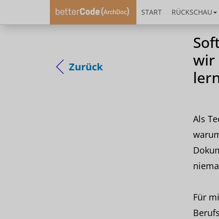
START
RÜCKSCHAU
Sof
wir
Zurück
ler
Als Te
warum 
Dokum
niema
Für m
Beruf