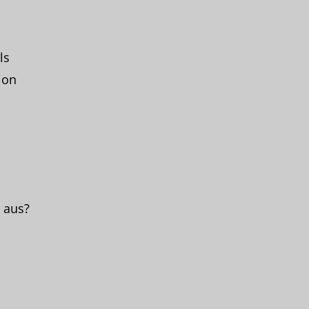
ls
ion
 aus?
n