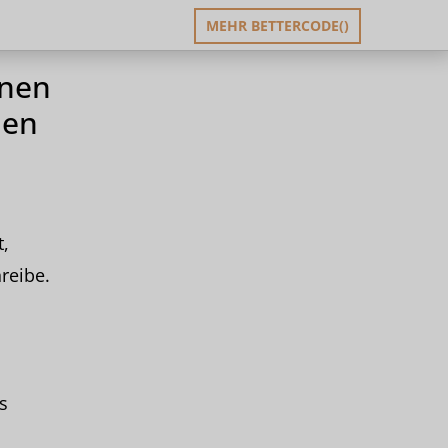
MEHR BETTERCODE()
nnen
nen
,
reibe.
s