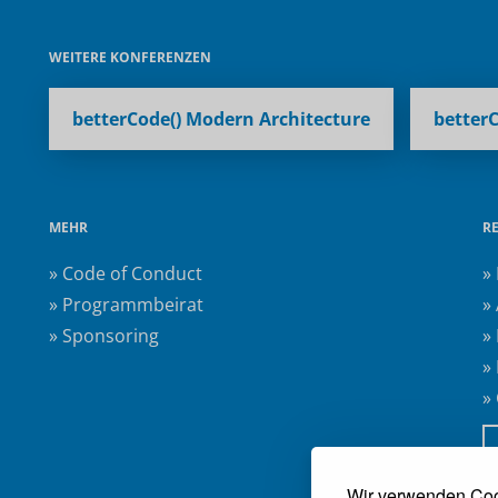
WEITERE KONFERENZEN
betterCode() Modern Architecture
betterC
MEHR
R
» Code of Conduct
»
» Programmbeirat
»
» Sponsoring
»
»
»
Wir verwenden Coo