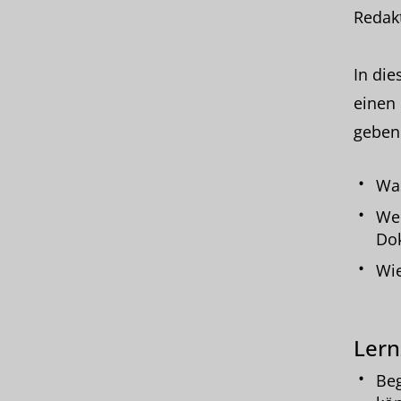
Redak
In die
einen 
geben
Was
Wel
Dok
Wie
Lern
Beg