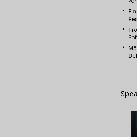
kö
Ein
Red
Pro
So
Mög
Dok
Spea