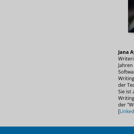
Jana A
Writer
Jahren 
Softwa
Writin
der Te
Sie ist
Writin
der "W
[
Linked