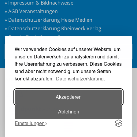
» Impressum & Bildnachweise
» AGB Veranstaltungen
» Datenschutzerklärung Heise Medien
» Datenschutzerklärung Rheinwerk Verlag
» Cookie-Einstellungen ändern
Wir verwenden Cookies auf unserer Website, um
» Vertrag widerrufen
unseren Datenverkehr zu analysieren und damit
ihre Usererfahrung zu verbessern. Diese Cookies
sind aber nicht notwendig, um unsere Seiten
korrekt abzurufen.
Datenschutzerklärung.
VERANSTALTER:
Akzeptieren
Ablehnen
Einstellungen
Toggle navigation