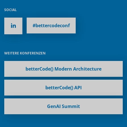
SOCIAL
#bettercodeconf
WEITERE KONFERENZEN
betterCode() Modern Architecture
betterCode() API
GenAI Summit