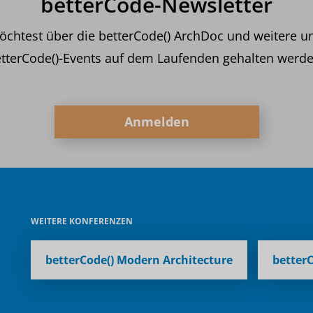
betterCode-Newsletter
chtest über die betterCode() ArchDoc und weitere u
tterCode()-Events auf dem Laufenden gehalten werd
Anmelden
WEITERE KONFERENZEN
betterCode() Modern Architecture
betterC