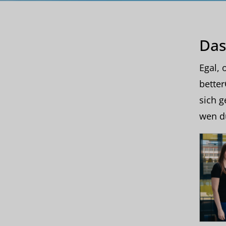
Das
Egal, 
better
sich g
wen d