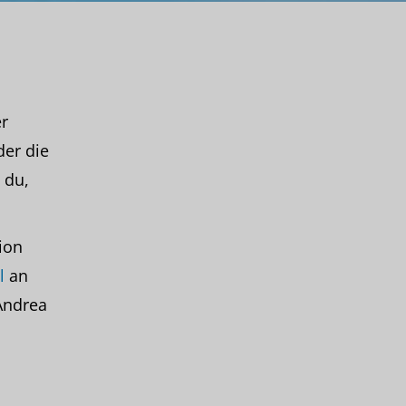
r
der die
 du,
ion
l
an
Andrea