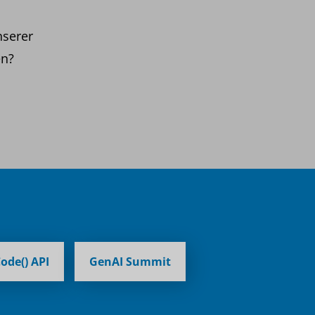
nserer
en?
ode() API
GenAI Summit