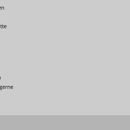
en
tte
)
r gerne