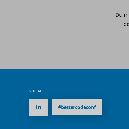
Du mö
be
SOCIAL
#bettercodeconf