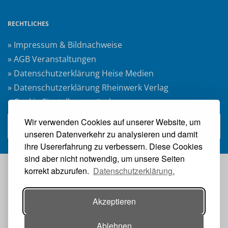
RECHTLICHES
» Impressum & Bildnachweise
» AGB Veranstaltungen
» Datenschutzerklärung Heise Medien
» Datenschutzerklärung Rheinwerk Verlag
» Cookie-Einstellungen ändern
Wir verwenden Cookies auf unserer Website, um
» Vertrag widerrufen
unseren Datenverkehr zu analysieren und damit
ihre Usererfahrung zu verbessern. Diese Cookies
sind aber nicht notwendig, um unsere Seiten
korrekt abzurufen.
Datenschutzerklärung.
VERANSTALTER:
Akzeptieren
Ablehnen