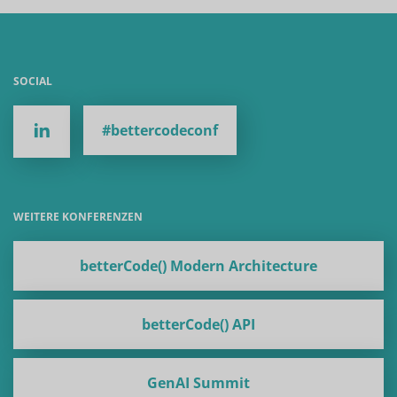
SOCIAL
#bettercodeconf
WEITERE KONFERENZEN
betterCode() Modern Architecture
betterCode() API
GenAI Summit